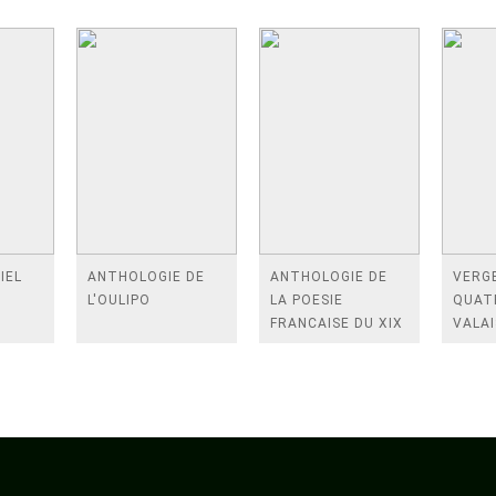
IEL
ANTHOLOGIE DE
ANTHOLOGIE DE
VERGE
L'OULIPO
LA POESIE
QUAT
FRANCAISE DU XIX
VALAI
SIECLE (TOME 2-DE
ROSES
BAUDELAIRE A
FENE
SAINT-POL-ROUX)
/TEN
A LA 