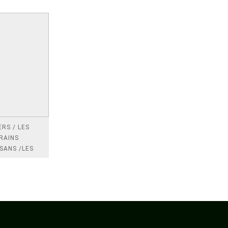
RS / LES
RAINS
SANS /LES
 /LES
TRES
DRES IMPOTS
FRANCE