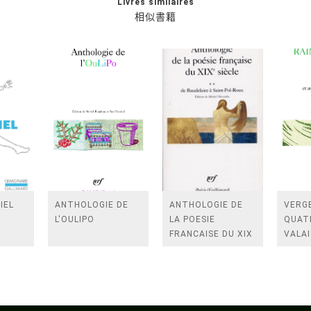
Livres similaires
相似書籍
IEL
ANTHOLOGIE DE
ANTHOLOGIE DE
VERGE
L'OULIPO
LA POESIE
QUAT
FRANCAISE DU XIX
VALAI
SIECLE (TOME 2-DE
ROSES
BAUDELAIRE A
FENE
SAINT-POL-ROUX)
/TEN
A LA 