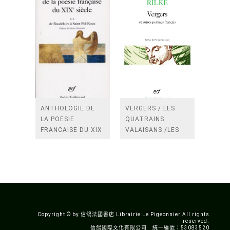
ANTHOLOGIE DE
VERGERS / LES
LA POESIE
QUATRAINS
FRANCAISE DU XIX
VALAISANS /LES
SIECLE (TOME 2-DE
ROSES /LES
BAUDELAIRE A
FENETRES
SAINT-POL-ROUX)
/TENDRES IMPOTS
A LA FRANCE
Copyright © by 信鴿法國書店 Librairie Le Pigeonnier All rights
reserved.
信鴿國際文化有限公司 統一編號：53083520