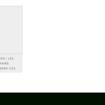
RS / LES
RAINS
SANS /LES
 /LES
TRES
DRES IMPOTS
FRANCE