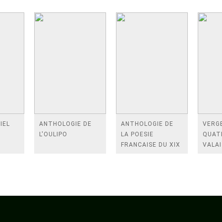
IEL
ANTHOLOGIE DE
ANTHOLOGIE DE
VERGE
L'OULIPO
LA POESIE
QUAT
FRANCAISE DU XIX
VALAI
SIECLE (TOME 2-DE
ROSES
BAUDELAIRE A
FENE
SAINT-POL-ROUX)
/TEN
A LA 