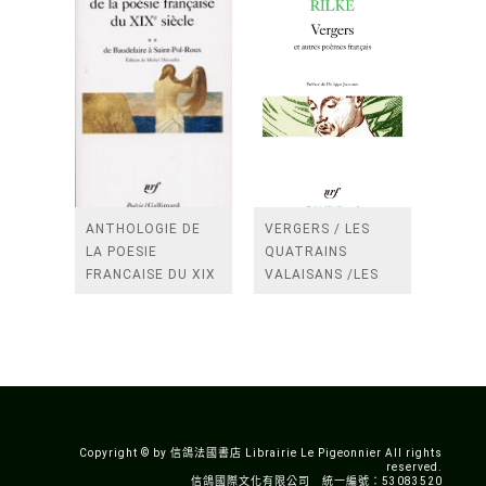
ANTHOLOGIE DE
VERGERS / LES
LA POESIE
QUATRAINS
FRANCAISE DU XIX
VALAISANS /LES
SIECLE (TOME 2-DE
ROSES /LES
BAUDELAIRE A
FENETRES
SAINT-POL-ROUX)
/TENDRES IMPOTS
A LA FRANCE
Copyright © by 信鴿法國書店 Librairie Le Pigeonnier All rights
reserved.
信鴿國際文化有限公司 統一編號：53083520