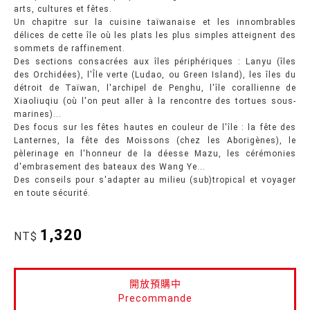
arts, cultures et fêtes.
Un chapitre sur la cuisine taïwanaise et les innombrables
délices de cette île où les plats les plus simples atteignent des
sommets de raffinement.
Des sections consacrées aux îles périphériques : Lanyu (îles
des Orchidées), l'Île verte (Ludao, ou Green Island), les îles du
détroit de Taïwan, l'archipel de Penghu, l'île corallienne de
Xiaoliuqiu (où l'on peut aller à la rencontre des tortues sous-
marines)...
Des focus sur les fêtes hautes en couleur de l'île : la fête des
Lanternes, la fête des Moissons (chez les Aborigènes), le
pèlerinage en l'honneur de la déesse Mazu, les cérémonies
d'embrasement des bateaux des Wang Ye...
Des conseils pour s'adapter au milieu (sub)tropical et voyager
en toute sécurité.
1,320
NT$
開放預購中
Precommande