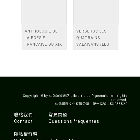
ANTHOLOGIE DE
VERGERS / LES
LA POESIE
QUATRAINS
FRANCAISE DU XIX
VALAISANS /LES
SIECLE (TOME 2-DE
ROSES /LES
BAUDELAIRE A
FENETRES
SAINT-POL-ROUX)
/TENDRES IMPOTS
A LA FRANCE
Copyright © by 信鴿法國書店 Librairie Le Pigeonnier All rights
reserved.
信鴿國際文化有限公司 統一編號：53083520
聯絡我們
常見問題
Contact
Questions fréquentes
隱私權聲明