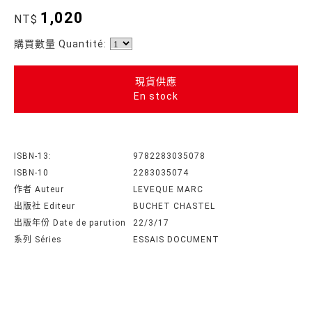
1,020
NT$
購買數量 Quantité:
現貨供應
En stock
ISBN-13:
9782283035078
ISBN-10
2283035074
作者 Auteur
LEVEQUE MARC
出版社 Editeur
BUCHET CHASTEL
出版年份 Date de parution
22/3/17
系列 Séries
ESSAIS DOCUMENT