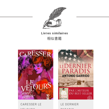
Livres similaires
相似書籍
CARESSER LE
LE DERNIER