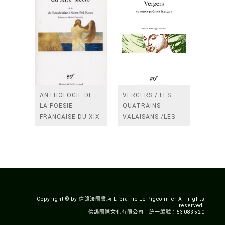
ANTHOLOGIE DE
VERGERS / LES
LA POESIE
QUATRAINS
FRANCAISE DU XIX
VALAISANS /LES
SIECLE (TOME 2-DE
ROSES /LES
BAUDELAIRE A
FENETRES
SAINT-POL-ROUX)
/TENDRES IMPOTS
A LA FRANCE
Copyright © by 信鴿法國書店 Librairie Le Pigeonnier All rights
reserved.
信鴿國際文化有限公司 統一編號：53083520