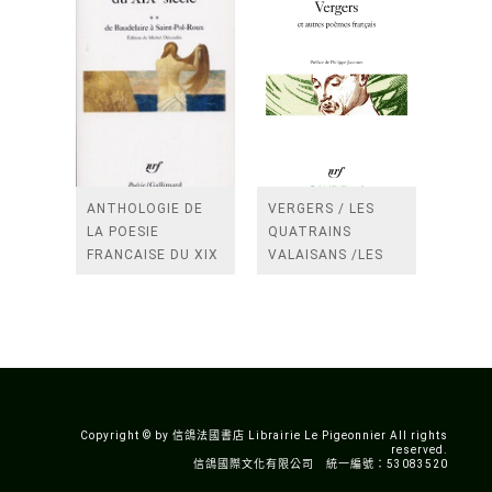
ANTHOLOGIE DE
VERGERS / LES
LA POESIE
QUATRAINS
FRANCAISE DU XIX
VALAISANS /LES
SIECLE (TOME 2-DE
ROSES /LES
BAUDELAIRE A
FENETRES
SAINT-POL-ROUX)
/TENDRES IMPOTS
A LA FRANCE
Copyright © by 信鴿法國書店 Librairie Le Pigeonnier All rights
reserved.
信鴿國際文化有限公司 統一編號：53083520